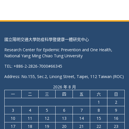
國立陽明交通大學防疫科學暨健康一體研究中心
Research Center for Epidemic Prevention and One Health,
National Yang Ming Chiao Tung University
TEL: +886-2-2826-7000#66345
Address: No.155, Sec.2, Linong Street, Taipei, 112 Taiwan (ROC)
2026 年 8 月
一
二
三
四
五
六
日
1
2
3
4
5
6
7
8
9
10
11
12
13
14
15
16
17
18
19
20
21
22
23