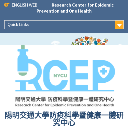
Skip
ENGLISH WEB:
Research Center for Epidemic
to
Prevention and One Health
content
Quick Links
陽明交通大學防疫科學暨健康一體研
究中心