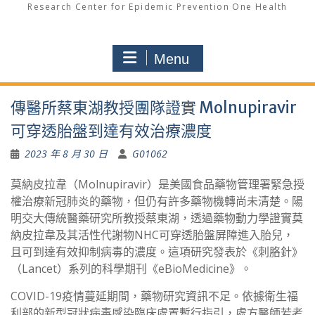
Research Center for Epidemic Prevention One Health
Menu
傳醫所蔡東湖教授團隊證實 Molnupiravir
可穿透胎盤到達有效治療濃度
2023 年 8 月 30 日
G01062
莫納皮拉韋（Molnupiravir）是美國食品藥物管理署緊急授
權治療新冠肺炎的藥物，但仍有許多藥物機轉尚未清楚。陽
明交大傳統醫藥研究所教授蔡東湖，透過藥物動力學證實莫
納皮拉韋及其活性代謝物NHC可穿透胎盤屏障進入胎兒，
且可到達有效抑制病毒的濃度。這項研究發表於《刺胳針》
（Lancet）系列的科學期刊《eBioMedicine》。
COVID-19疫情蔓延期間，藥物研究資訊不足。依據衛生福
利部的新型冠狀病毒感染臨床處置暫行指引，處方醫師若考