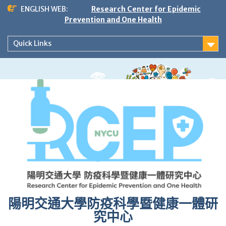
Skip
ENGLISH WEB:
Research Center for Epidemic
to
Prevention and One Health
content
Quick Links
陽明交通大學防疫科學暨健康一體研
究中心