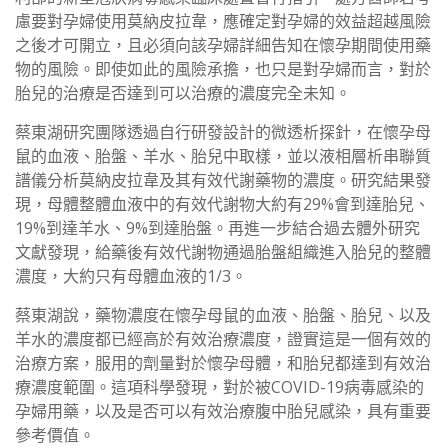
慮要對孕婦使用莫納皮拉韋，應確定對孕婦的效益超越風險
之後才可開立，且必須向該孕婦詳細告知在懷孕期間使用藥
物的風險。即使如此的風險承擔，也只是對孕婦而言，對於
胎兒的治療是否達到可以治療的濃度完全未知。
蔡東湖研究團隊透過自行研發設計的微透析探針，在懷孕母
鼠的血液、胎盤、羊水、胎兒中取樣，並以液相層析串聯質
譜儀分析莫納皮拉韋及其有效代謝藥物的濃度。研究結果發
現，母體整體血液中的有效代謝物大約有29%會到達胎兒、
19%到達羊水、9%到達胎盤。再進一步結合過去體外研究
文獻發現，給藥後有效代謝物通過胎盤組織進入胎兒的整體
濃度，大約只有母體血液的1/3。
蔡東湖說，藥物濃度在懷孕母鼠的血液、胎盤、胎兒、以及
羊水的濃度都已經高於有效治療濃度，證實這是一個有效的
治療方案，服用的劑量對於懷孕母體，和胎兒都達到有效治
療濃度範圍。這項科學發現，對於被COVID-19病毒感染的
孕婦用藥，以及是否可以有效治療腹中胎兒感染，具有重要
參考價值。