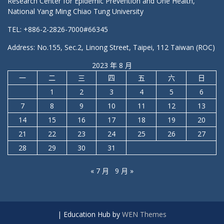
Research Center for Epidemic Prevention and One Health,
National Yang Ming Chiao Tung University
TEL: +886-2-2826-7000#66345
Address: No.155, Sec.2, Linong Street, Taipei, 112 Taiwan (ROC)
2023 年 8 月
一
二
三
四
五
六
日
1
2
3
4
5
6
7
8
9
10
11
12
13
14
15
16
17
18
19
20
21
22
23
24
25
26
27
28
29
30
31
« 7 月
9 月 »
|
Education Hub by
WEN Themes