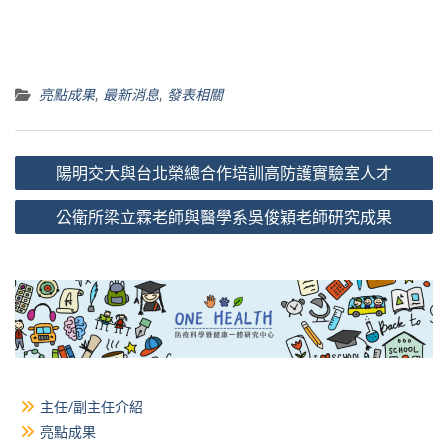
亮點成果
,
最新消息
,
發表相關
文
陽明交大與台北榮總合作培訓高防護實驗室人才
章
公衛所梁立霖老師與醫學系吳俊穎老師研究成果
導
覽
主任/副主任介紹
亮點成果