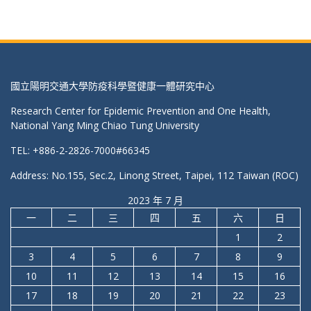
國立陽明交通大學防疫科學暨健康一體研究中心
Research Center for Epidemic Prevention and One Health,
National Yang Ming Chiao Tung University
TEL: +886-2-2826-7000#66345
Address: No.155, Sec.2, Linong Street, Taipei, 112 Taiwan (ROC)
2023 年 7 月
一
二
三
四
五
六
日
1
2
3
4
5
6
7
8
9
10
11
12
13
14
15
16
17
18
19
20
21
22
23