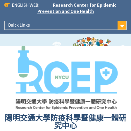
Skip
ENGLISH WEB:
Research Center for Epidemic
to
Prevention and One Health
content
Quick Links
陽明交通大學防疫科學暨健康一體研
究中心