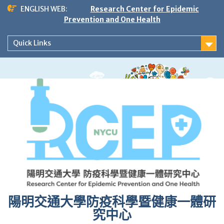
Skip
ENGLISH WEB:
Research Center for Epidemic
to
Prevention and One Health
content
Quick Links
陽明交通大學防疫科學暨健康一體研
究中心