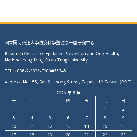
國立陽明交通大學防疫科學暨健康一體研究中心
Research Center for Epidemic Prevention and One Health,
National Yang Ming Chiao Tung University
TEL: +886-2-2826-7000#66345
Address: No.155, Sec.2, Linong Street, Taipei, 112 Taiwan (ROC)
2026 年 8 月
一
二
三
四
五
六
日
1
2
3
4
5
6
7
8
9
10
11
12
13
14
15
16
17
18
19
20
21
22
23