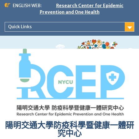
Skip
ENGLISH WEB:
Research Center for Epidemic
to
Prevention and One Health
content
Quick Links
陽明交通大學防疫科學暨健康一體研
究中心