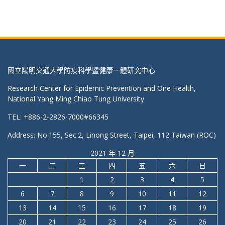
國立陽明交通大學防疫科學暨健康一體研究中心
Research Center for Epidemic Prevention and One Health,
National Yang Ming Chiao Tung University
TEL: +886-2-2826-7000#66345
Address: No.155, Sec.2, Linong Street, Taipei, 112 Taiwan (ROC)
2021 年 12 月
一
二
三
四
五
六
日
1
2
3
4
5
6
7
8
9
10
11
12
13
14
15
16
17
18
19
20
21
22
23
24
25
26