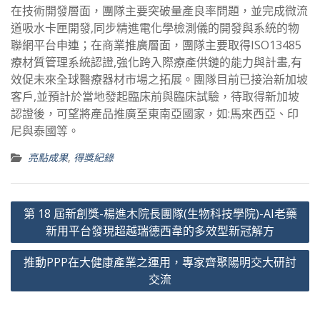
在技術開發層面，團隊主要突破量產良率問題，並完成微流
道吸水卡匣開發,同步精進電化學檢測儀的開發與系統的物
聯網平台申連；在商業推廣層面，團隊主要取得ISO13485
療材質管理系統認證,強化跨入際療產供鏈的能力與計畫,有
效促未來全球醫療器材市場之拓展。團隊目前已接治新加坡
客戶,並預計於當地發起臨床前與臨床試驗，待取得新加坡
認證後，可望將產品推廣至東南亞國家，如:馬來西亞、印
尼與泰國等。
亮點成果
,
得獎紀錄
文
第 18 屆新創獎-楊進木院長團隊(生物科技學院)-AI老藥
章
新用平台發現超越瑞德西韋的多效型新冠解方
導
推動PPP在大健康產業之運用，專家齊聚陽明交大研討
覽
交流