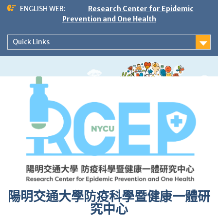
Skip
ENGLISH WEB:
Research Center for Epidemic
to
Prevention and One Health
content
Quick Links
陽明交通大學防疫科學暨健康一體研
究中心